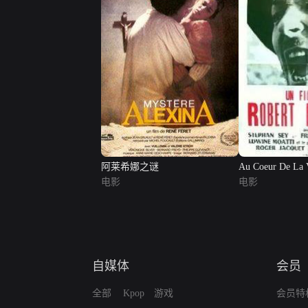
阿莱希娜之谜
Au Coeur De La 
电影
电影
自媒体
会员
全部
Kpop
游戏
会员特