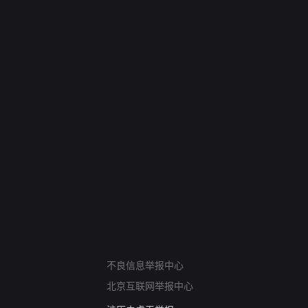
网络暴力有害信息举报
12318 文化市场举报
不良信息举报中心
算法推荐专项举报
北京互联网举报中心
亚运会举报专区