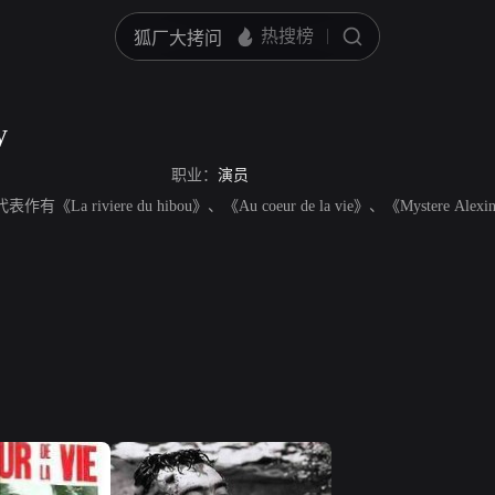
y
职业：
演员
作有《La riviere du hibou》、《Au coeur de la vie》、《Mystere Ale