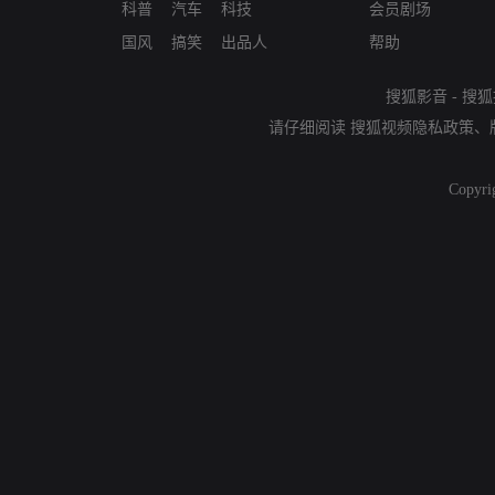
科普
汽车
科技
会员剧场
国风
搞笑
出品人
帮助
搜狐影音
-
搜狐
请仔细阅读
搜狐视频隐私政策
、
Copyri