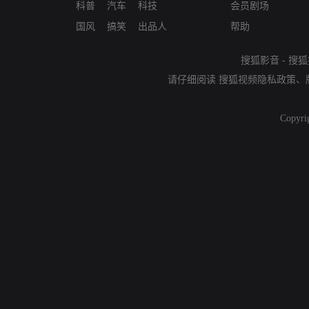
科普
汽车
科技
会员剧场
国风
搞笑
出品人
帮助
搜狐影音
-
搜狐
请仔细阅读
搜狐视频隐私政策
、
Copyri