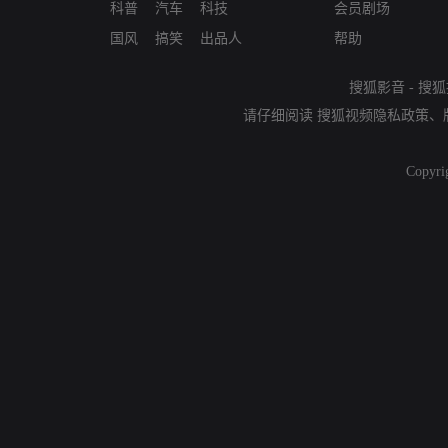
科普
汽车
科技
会员剧场
国风
搞笑
出品人
帮助
搜狐影音
-
搜狐
请仔细阅读
搜狐视频隐私政策
、
Copyri