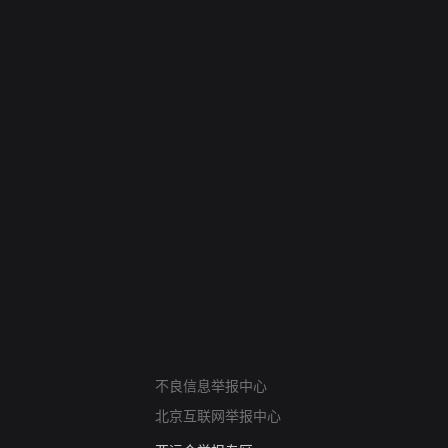
网络暴力有害信息举报
不良信息举报中心
12318 文化市场举报
北京互联网举报中心
算法推荐专项举报