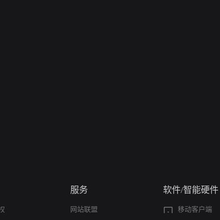
服务
软件/智能硬件
权
网站联盟
移动客户端