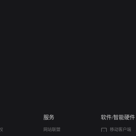
服务
软件/智能硬件
权
网站联盟
移动客户端