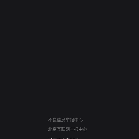
网络暴力有害信息举报
12318 文化市场举报
不良信息举报中心
算法推荐专项举报
北京互联网举报中心
亚运会举报专区