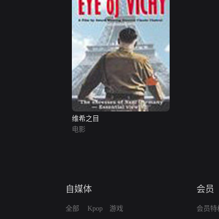
维希之目
电影
自媒体
会员
全部
Kpop
游戏
会员特