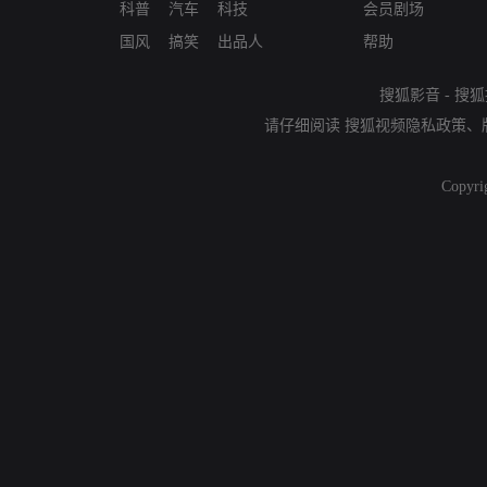
科普
汽车
科技
会员剧场
国风
搞笑
出品人
帮助
搜狐影音
-
搜狐
请仔细阅读
搜狐视频隐私政策
、
Copyri