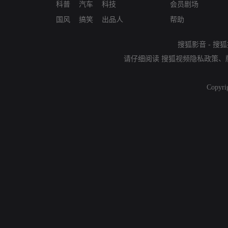
科普
汽车
科技
会员剧场
国风
搞笑
出品人
帮助
搜狐影音
-
搜狐
请仔细阅读
搜狐视频隐私政策
、
Copyri