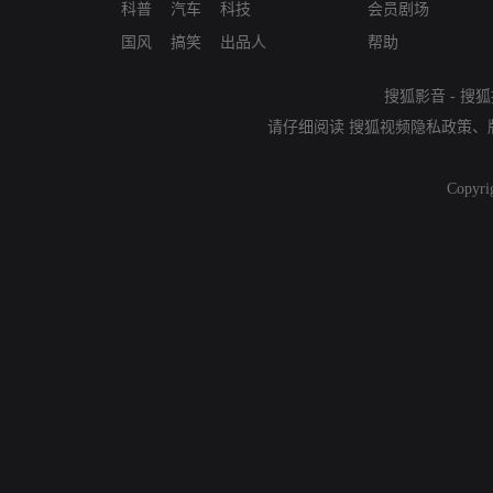
科普
汽车
科技
会员剧场
国风
搞笑
出品人
帮助
搜狐影音
-
搜狐
请仔细阅读
搜狐视频隐私政策
、
Copyri