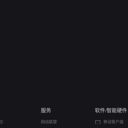
服务
软件/智能硬件
权
网站联盟
移动客户端