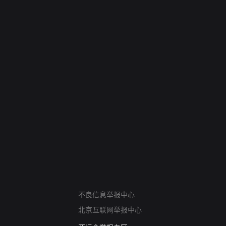
网络暴力有害信息举报
不良信息举报中心
12318 文化市场举报
北京互联网举报中心
算法推荐专项举报