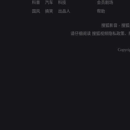
科普
汽车
科技
会员剧场
国风
搞笑
出品人
帮助
搜狐影音
-
搜狐
请仔细阅读
搜狐视频隐私政策
、
Copyri