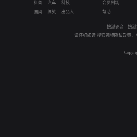
科普
汽车
科技
会员剧场
国风
搞笑
出品人
帮助
搜狐影音
-
搜狐
请仔细阅读
搜狐视频隐私政策
、
Copyri