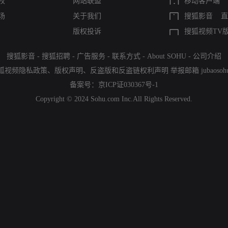
权
网站联盟
移动客户端
场
关于我们
搜狐影音
直
版权投诉
搜狐视频TV
搜狐影音
-
搜狐招聘
-
广告服务
-
联系方式
-
About SOHU
-
公司介绍
狐视频隐私政策
、
版权声明
、
反盗版和反盗链权利声明
举报邮箱
jubaoso
备案号：
京ICP证030367号-1
Copyright © 2024 Sohu.com Inc.All Rights Reserved.