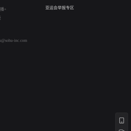
算法推荐专项举报
亚运会举报专区
播+
涉历史虚无举报
版
网络谣言信息专项
涉政举报入口
涉未成年人举报
hu@sohu-inc.com
清朗自媒体乱象举报
涉民族宗教有害信息举报
清朗·生活服务类内容举报
清朗春节网络环境整治
涉企举报专区
AI生成内容
打假治敲
网络暴力有害信息举报
12318 文化市场举报
算法推荐专项举报
亚运会举报专区
涉历史虚无举报