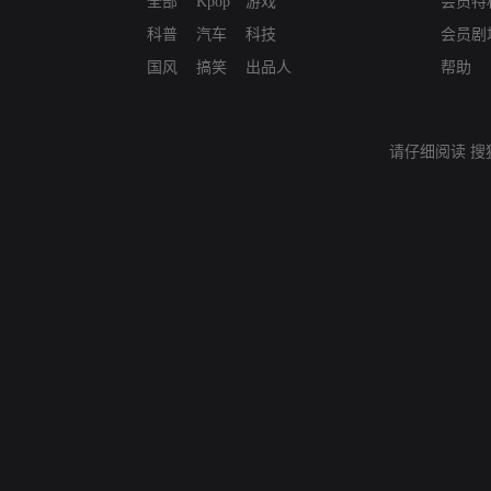
全部
Kpop
游戏
会员特
科普
汽车
科技
会员剧
国风
搞笑
出品人
帮助
请仔细阅读
搜