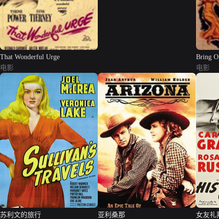
That Wonderful Urge
Bring O
电影
电影
苏利文的旅行
亚利桑那
女友礼