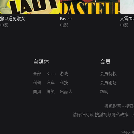
撒旦遇见淑女
Pasteur
大雪围
电影
电影
电影
自媒体
会员
全部
Kpop
游戏
会员特权
科普
汽车
科技
会员剧场
国风
搞笑
出品人
帮助
搜狐影音
-
搜狐
请仔细阅读
搜狐视频隐私政策
、
Copyri