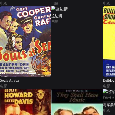
电影
电影
电影
这边请
电影
Souls At Sea
Bulldo
电影
电影
将军晨死（
Dawn）
电影