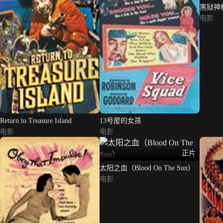
黑狱神枪（
电影
Return to Treasure Island
13号屋的女孩
电影
电影
正片
太阳之血（Blood On The Sun）
电影