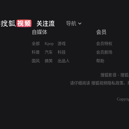
导航
自媒体
会员
全部
Kpop
游戏
会员特权
科普
汽车
科技
会员剧场
国风
搞笑
出品人
帮助
搜狐影音
-
搜狐
请仔细阅读
搜狐视频隐私政策
、
Copyri