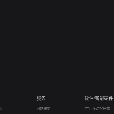
服务
软件/智能硬件
权
网站联盟
移动客户端