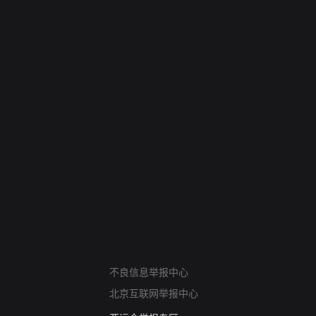
网络暴力有害信息举报
不良信息举报中心
12318 文化市场举报
北京互联网举报中心
算法推荐专项举报