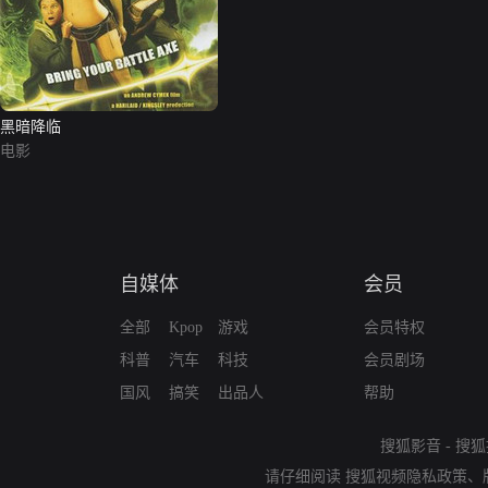
黑暗降临
电影
自媒体
会员
全部
Kpop
游戏
会员特权
科普
汽车
科技
会员剧场
国风
搞笑
出品人
帮助
搜狐影音
-
搜狐
请仔细阅读
搜狐视频隐私政策
、