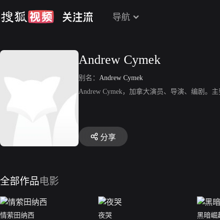
导航
Andrew Cymek
别名：
Andrew Cymek
Andrew Cymek，加拿大演员、导演、编
分享
全部作品
电影
情萦田纳西
夜哭
黑暗崛