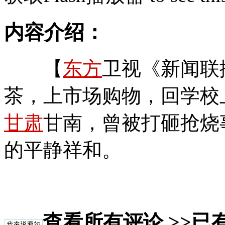
内容介绍：
【
东方
卫视《新闻联
茶，上市场购物，回学校
甘肃
甘南，曾被打砸抢烧
的平静祥和。
查看所有评论 >>
已