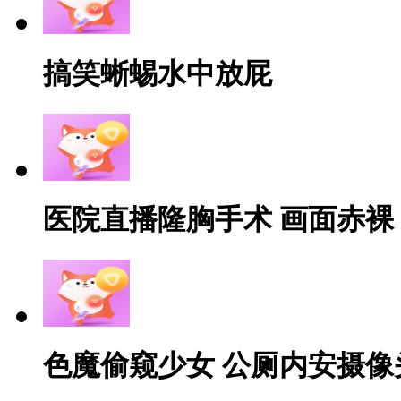
搞笑蜥蜴水中放屁
医院直播隆胸手术 画面赤裸
色魔偷窥少女 公厕内安摄像