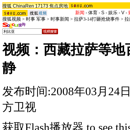
搜狐
ChinaRen
17173
焦点房地
产
搜狗
新闻
-
体育
-
S
-
娱乐
-
V
-
搜狐视频
>
时事 军事
>
时事新闻
>
拉萨3-14打砸抢烧事件
>
拉
视频：西藏拉萨等地
静
发布时间:2008年03月24日2
方卫视
获取Flash播放器
to see thi