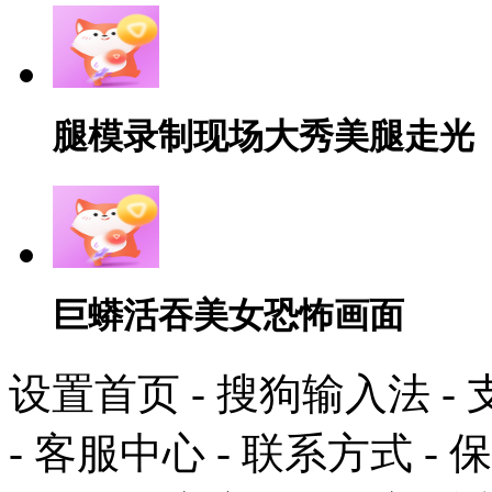
腿模录制现场大秀美腿走光
巨蟒活吞美女恐怖画面
设置首页
-
搜狗输入法
-
-
客服中心
-
联系方式
-
保