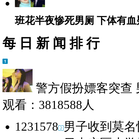
班花半夜惨死男厕 下体有血
每 日 新 闻 排 行
警方假扮嫖客突查
观看：
3818588
人
1231578
男子收到莫名