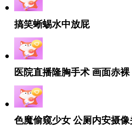
搞笑蜥蜴水中放屁
医院直播隆胸手术 画面赤裸
色魔偷窥少女 公厕内安摄像