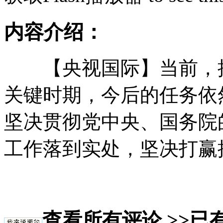
内容介绍：
【央视国际】当前，抗
关键时期，今后的任务依
坚决贯彻党中央、国务院
工作落到实处，坚决打赢
查看所有评论 >>
已