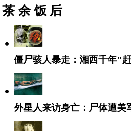
茶 余 饭 后
僵尸骇人暴走：湘西千年"赶
外星人来访身亡：尸体遭美