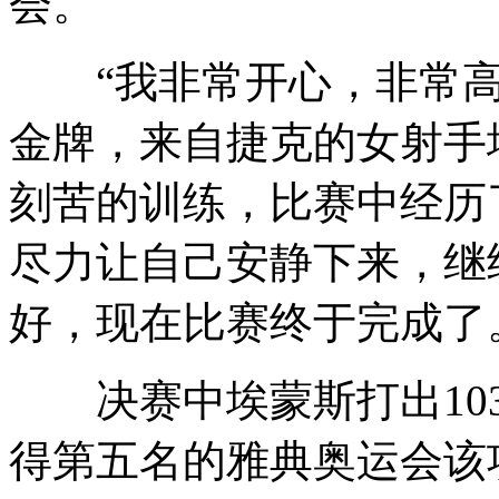
会。
“我非常开心，非常高
金牌，来自捷克的女射手
刻苦的训练，比赛中经历
尽力让自己安静下来，继
好，现在比赛终于完成了
决赛中埃蒙斯打出103
得第五名的雅典奥运会该项