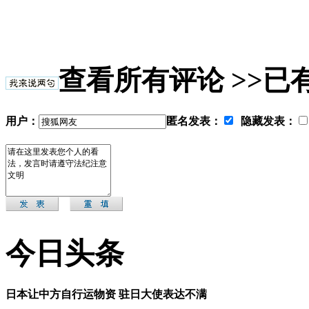
查看所有评论 >>
已
用户：
匿名发表：
隐藏发表：
今日头条
日本让中方自行运物资 驻日大使表达不满