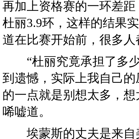
再加上资格赛的一环差距
杜丽3.9环，这样的结果
道在比赛开始前，很多人
“杜丽究竟承担了多少
到遗憾，实际上我自己的
的一点就是别想太多，想
唏嘘道。
埃蒙斯的丈夫是来自美