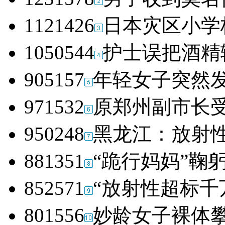
1121426
日本灾区小学
1050544
护士误把酒精
905157
年轻女子突然发
971532
原郑州副市长受
950248
黑龙江：放射性
881351
“跪行妈妈”鞠
852571
“放射性超标千
801556
妙龄女子裸体攀