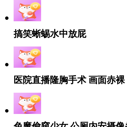
搞笑蜥蜴水中放屁
医院直播隆胸手术 画面赤裸
色魔偷窥少女 公厕内安摄像