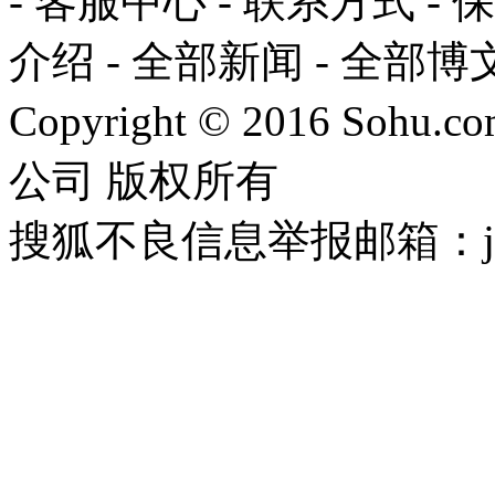
-
客服中心
-
联系方式
-
保
介绍
-
全部新闻
-
全部博
Copyright
©
2016 Sohu.com
公司
版权所有
搜狐不良信息举报邮箱：