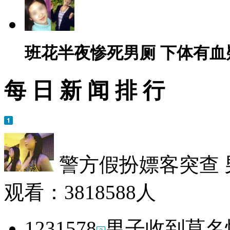
班花半夜惨死男厕 下体有血
每 日 新 闻 排 行
警方假扮嫖客突查
观看：
3818588
人
1231578
男子收到莫名