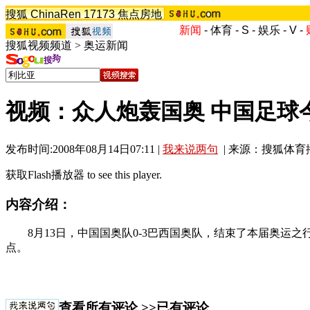
搜狐
ChinaRen
17173
焦点房地
产
搜狗
新闻
-
体育
-
S
-
娱乐
-
V
-
搜狐视频频道
>
奥运新闻
视频：众人炮轰国奥 中国足球
发布时间:2008年08月14日07:11 |
我来说两句
| 来源：搜狐体育
获取Flash播放器
to see this player.
内容介绍：
8月13日，中国国奥队0-3巴西国奥队，结束了本届奥运之
点。
查看所有评论 >>
已有评论