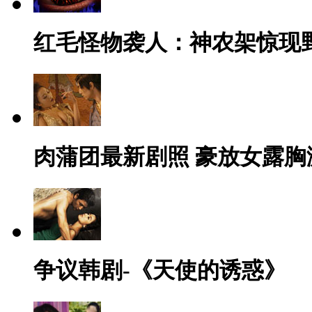
红毛怪物袭人：神农架惊现
肉蒲团最新剧照 豪放女露胸
争议韩剧-《天使的诱惑》