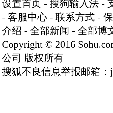
设置首页
-
搜狗输入法
-
-
客服中心
-
联系方式
-
保
介绍
-
全部新闻
-
全部博
Copyright
©
2016 Sohu.com
公司
版权所有
搜狐不良信息举报邮箱：