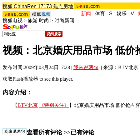
搜狐
ChinaRen
17173
焦点房地
产
搜狗
新闻
-
体育
-
S
-
娱乐
-
V
-
搜狐电视
>
旅游 时尚
>
时尚新闻
视频：北京婚庆用品市场 低价
发布时间:2009年03月24日17:28 |
我来说两句
| 来源：BTV北京
获取Flash播放器
to see this player.
内容介绍：
【
BTV北京
《特别关注》
】北京婚庆用品市场 低价抢占
查看所有评论 >>
已有评论