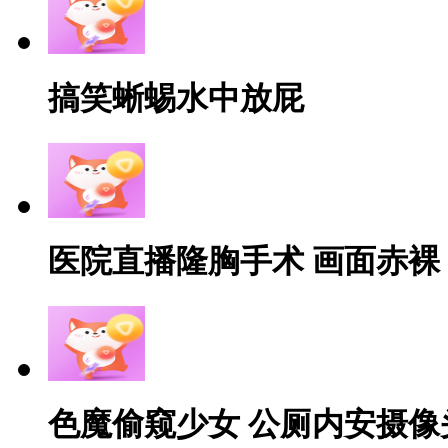
搞笑蜥蜴水中放屁
医院直播隆胸手术 画面赤裸
色魔偷窥少女 公厕内安摄像