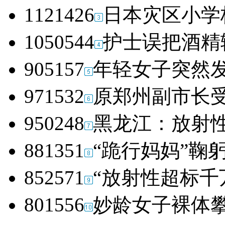
1121426
日本灾区小学
1050544
护士误把酒精
905157
年轻女子突然发
971532
原郑州副市长受
950248
黑龙江：放射性
881351
“跪行妈妈”鞠
852571
“放射性超标千
801556
妙龄女子裸体攀