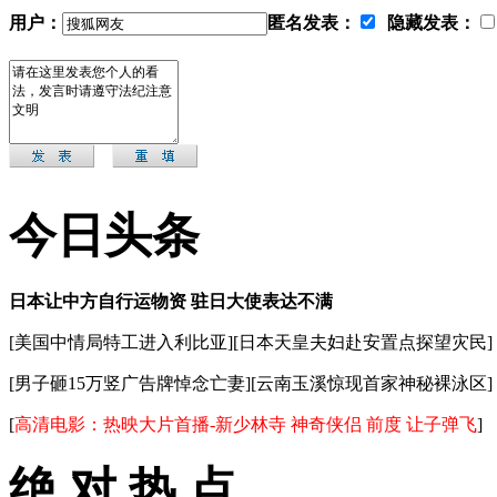
用户：
匿名发表：
隐藏发表：
今日头条
日本让中方自行运物资 驻日大使表达不满
[
美国中情局特工进入利比亚
][
日本天皇夫妇赴安置点探望灾民
]
[
男子砸15万竖广告牌悼念亡妻
][
云南玉溪惊现首家神秘裸泳区
]
[
高清电影：
热映大片首播-新少林寺
神奇侠侣
前度
让子弹飞
]
绝 对 热 点