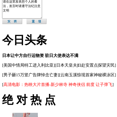
今日头条
日本让中方自行运物资 驻日大使表达不满
[
美国中情局特工进入利比亚
][
日本天皇夫妇赴安置点探望灾民
]
[
男子砸15万竖广告牌悼念亡妻
][
云南玉溪惊现首家神秘裸泳区
]
[
高清电影：
热映大片首播-新少林寺
神奇侠侣
前度
让子弹飞
]
绝 对 热 点