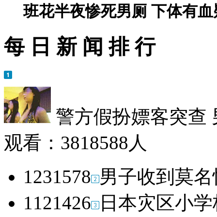
班花半夜惨死男厕 下体有血
每 日 新 闻 排 行
警方假扮嫖客突查
观看：
3818588
人
1231578
男子收到莫名
1121426
日本灾区小学