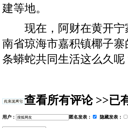
建等地。
现在，阿财在黄开宁家
南省琼海市嘉积镇椰子寨
条蟒蛇共同生活这么久呢
查看所有评论 >>
已
用户：
匿名发表：
隐藏发表：