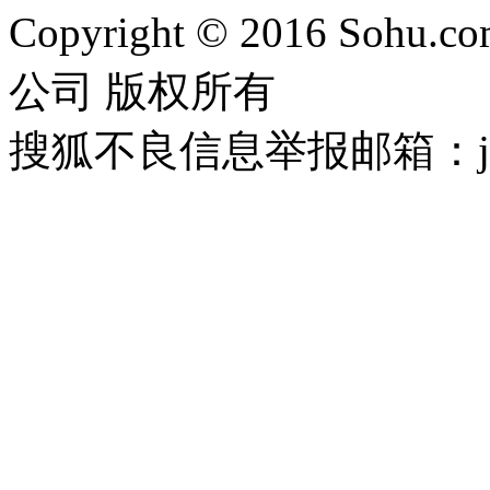
Copyright
©
2016 Sohu.com
公司
版权所有
搜狐不良信息举报邮箱：