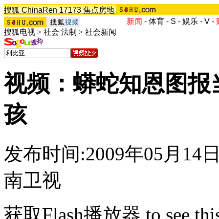
搜狐
ChinaRen
17173
焦点房地
产
搜狗
新闻
-
体育
-
S
-
娱乐
-
V
-
搜狐电视
>
社会 法制
>
社会新闻
视频：蟒蛇知恩图报
孩
发布时间:2009年05月14日1
南卫视
获取Flash播放器
to see thi