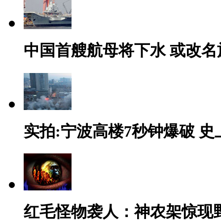
中国首艘航母将下水 或改名
实拍:宁波高楼7秒钟爆破 史
红毛怪物袭人：神农架惊现