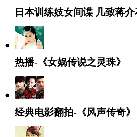
日本训练妓女间谍 几致蒋介
热播-《女娲传说之灵珠》
经典电影翻拍-《风声传奇》