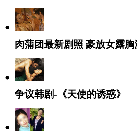
肉蒲团最新剧照 豪放女露胸
争议韩剧-《天使的诱惑》