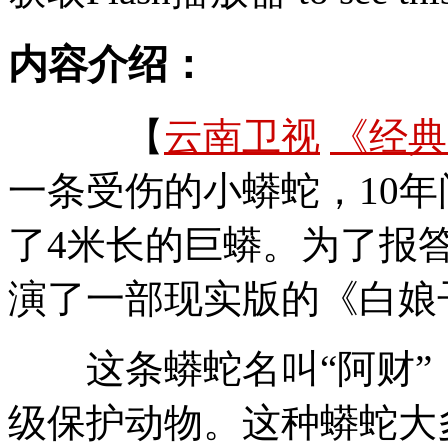
内容介绍：
【
云南卫视
《经典
一条受伤的小蟒蛇，10年
了4米长的巨蟒。为了报答
演了一部现实版的《白娘
这条蟒蛇名叫“阿财”
级保护动物。这种蟒蛇大