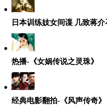
日本训练妓女间谍 几致蒋介
热播-《女娲传说之灵珠》
经典电影翻拍-《风声传奇》