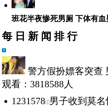
班花半夜惨死男厕 下体有血
每 日 新 闻 排 行
警方假扮嫖客突查
观看：
3818588
人
1231578
男子收到莫名