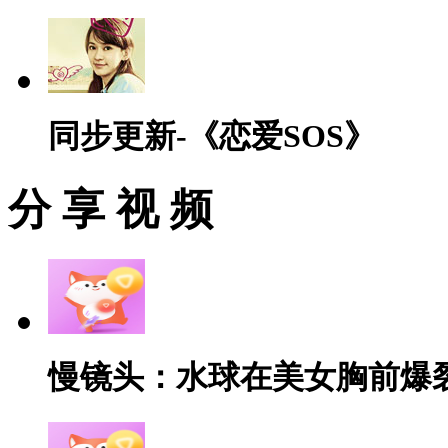
同步更新-《恋爱SOS》
分 享 视 频
慢镜头：水球在美女胸前爆