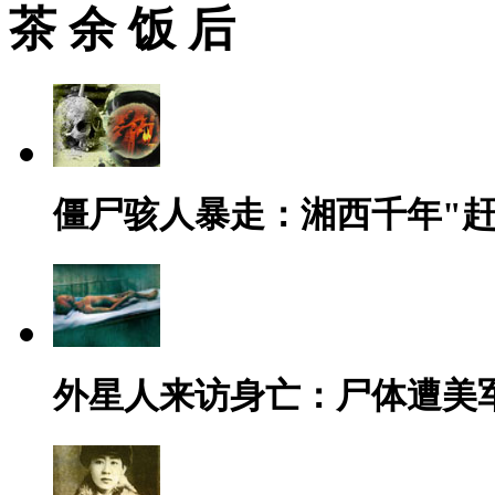
茶 余 饭 后
僵尸骇人暴走：湘西千年"赶
外星人来访身亡：尸体遭美