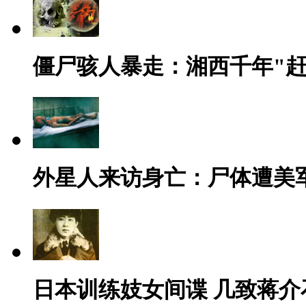
僵尸骇人暴走：湘西千年"赶
外星人来访身亡：尸体遭美
日本训练妓女间谍 几致蒋介