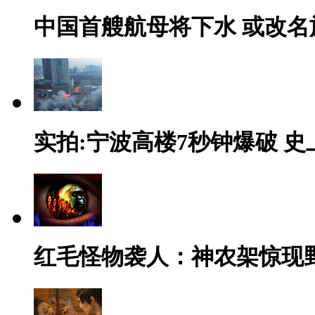
中国首艘航母将下水 或改名
实拍:宁波高楼7秒钟爆破 史
红毛怪物袭人：神农架惊现