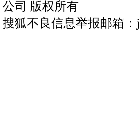
公司
版权所有
搜狐不良信息举报邮箱：