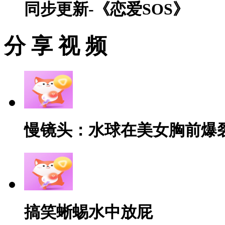
同步更新-《恋爱SOS》
分 享 视 频
慢镜头：水球在美女胸前爆
搞笑蜥蜴水中放屁