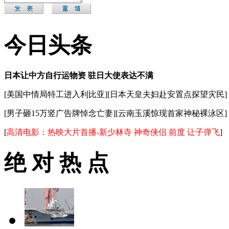
今日头条
日本让中方自行运物资 驻日大使表达不满
[
美国中情局特工进入利比亚
][
日本天皇夫妇赴安置点探望灾民
]
[
男子砸15万竖广告牌悼念亡妻
][
云南玉溪惊现首家神秘裸泳区
]
[
高清电影：
热映大片首播-新少林寺
神奇侠侣
前度
让子弹飞
]
绝 对 热 点