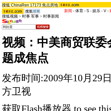
搜狐
ChinaRen
17173
焦点房地
产
搜狗
新闻
-
体育
-
S
-
娱乐
-
V
-
搜狐视频
>
时事 军事
>
时事新闻
视频：中美商贸联委
题成焦点
发布时间:2009年10月29日1
方卫视
获取Flash播放器
to see thi