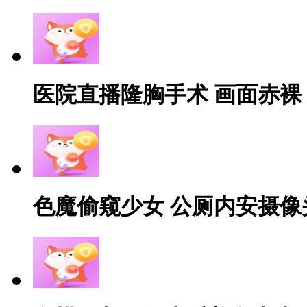
医院直播隆胸手术 画面赤裸
色魔偷窥少女 公厕内安摄像