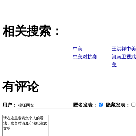
相关搜索：
中美
王洪祥中美
中美对抗赛
河南卫视武
美
有评论
用户：
匿名发表：
隐藏发表：