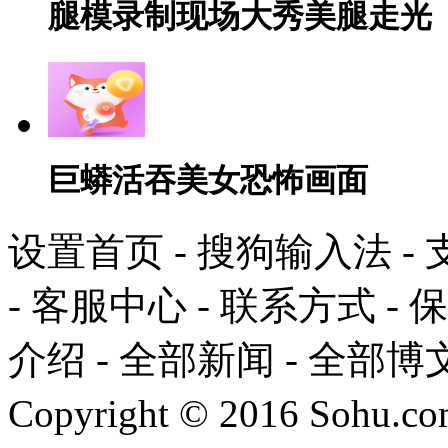
腿模录制现场大秀美腿走光
巨蟒活吞美女恐怖画面
设置首页
-
搜狗输入法
-
-
客服中心
-
联系方式
-
保
介绍
-
全部新闻
-
全部博
Copyright
©
2016 Sohu.com