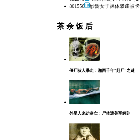
801556
妙龄女子裸体攀崖被卡
茶 余 饭 后
僵尸骇人暴走：湘西千年"赶尸"之谜
外星人来访身亡：尸体遭美军解剖