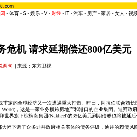
新闻
-
体育
-
S
-
娱乐
-
V
-
财经
-
IT
-
汽车
-
房产
-
家居
-
女人
-
视
危机 请求延期偿还800亿美元
说两句
| 来源：东方卫视
魂甫定的全球经济又一次遭遇重大打击。昨日，阿拉伯联合酋长国迪
i World)，这是一家业务横跨房地产和港口的企业集团。迪拜政
世界旗下棕榈岛集团(Nakheel)的35亿美元到期债券也将被延
幅下调了众多迪拜政府相关实体的债务评级，迪拜的赖债风险