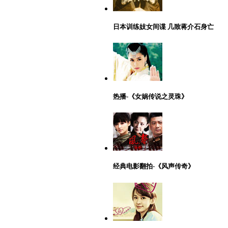
日本训练妓女间谍 几致蒋介石身亡
热播-《女娲传说之灵珠》
经典电影翻拍-《风声传奇》