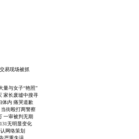
女交易现场被抓
大量与女子“艳照”
灭 家长废墟中搜寻
体内 痛哭道歉
 当街殴打两警察
万 一审被判无期
131无明显变化
承认网络策划
报告严重失误