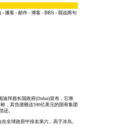
频
-
播客
-
邮件
-
博客
-
BBS
-
我说两句
拜酋长国政府(Dubai)宣布，它将
府称，其负债额达590亿美元的国有集团
后偿还。
在全球政府中排名第六，高于冰岛。