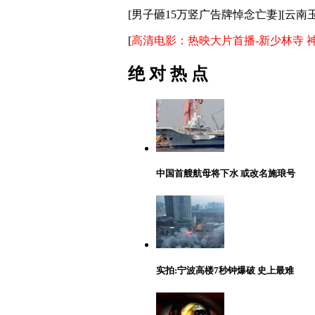
[
男子砸15万竖广告牌悼念亡妻
][
云南
[
高清电影：
热映大片首播-新少林寺
绝 对 热 点
中国首艘航母将下水 或改名施琅号
实拍:宁波高楼7秒钟爆破 史上最难