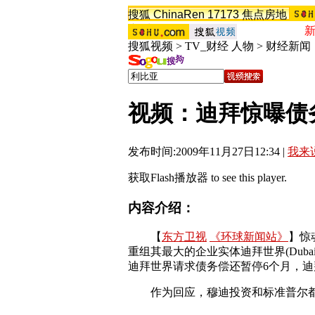
搜狐
ChinaRen
17173
焦点房地
产
搜狗
搜狐视频
>
TV_财经 人物
>
财经新闻
视频：迪拜惊曝债务
发布时间:2009年11月27日12:34 |
我来
获取Flash播放器
to see this player.
内容介绍：
【
东方卫视
《环球新闻站》
】惊
重组其最大的企业实体迪拜世界(Duba
迪拜世界请求债务偿还暂停6个月，迪拜
作为回应，穆迪投资和标准普尔都大