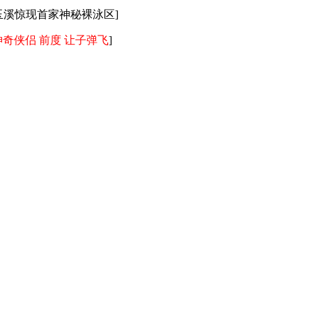
玉溪惊现首家神秘裸泳区
]
神奇侠侣
前度
让子弹飞
]