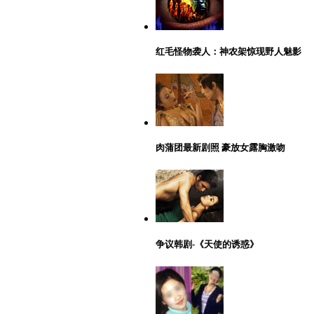
红毛怪物袭人：神农架惊现野人魅影
肉蒲团最新剧照 豪放女露胸激吻
争议韩剧-《天使的诱惑》