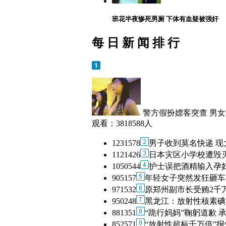
班花半夜惨死男厕 下体有血疑被强奸
每 日 新 闻 排 行
警方假扮嫖客突查 男
观看：
3818588
人
1231578
男子收到莫名快递 现
1121426
日本灾区小学校遭毁
1050544
护士误把酒精输入孕妇
905157
年轻女子突然发狂砸车
971532
原郑州副市长受贿2千
950248
黑龙江：放射性核素碘
881351
“跪行妈妈”鞠躬道歉 
852571
“放射性超标千万倍”