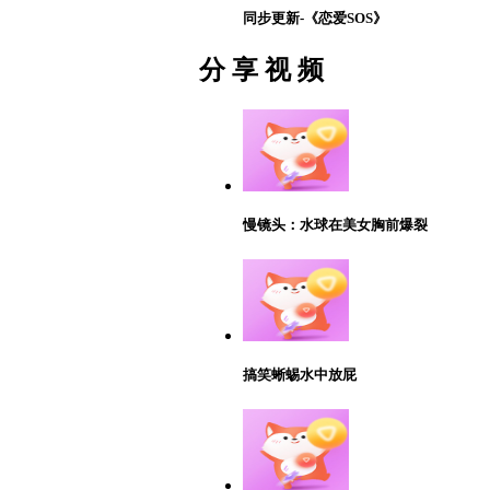
同步更新-《恋爱SOS》
分 享 视 频
慢镜头：水球在美女胸前爆裂
搞笑蜥蜴水中放屁