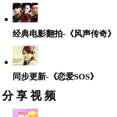
经典电影翻拍-《风声传奇》
同步更新-《恋爱SOS》
分 享 视 频