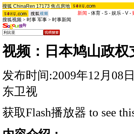
搜狐
ChinaRen
17173
焦点房地
产
搜狗
新闻
-
体育
-
S
-
娱乐
-
V
-
搜狐视频
>
时事 军事
>
时事新闻
视频：日本鸠山政权
发布时间:2009年12月08日1
东卫视
获取Flash播放器
to see thi