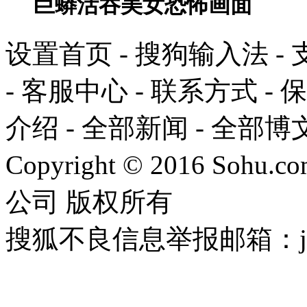
巨蟒活吞美女恐怖画面
设置首页
-
搜狗输入法
-
-
客服中心
-
联系方式
-
保
介绍
-
全部新闻
-
全部博
Copyright
©
2016 Sohu.com
公司
版权所有
搜狐不良信息举报邮箱：