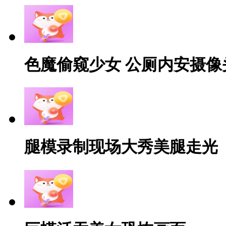
色魔偷窥少女 公厕内安摄像
腿模录制现场大秀美腿走光