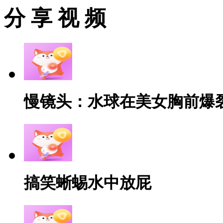
分 享 视 频
慢镜头：水球在美女胸前爆
搞笑蜥蜴水中放屁