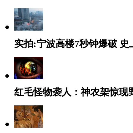
实拍:宁波高楼7秒钟爆破 史
红毛怪物袭人：神农架惊现