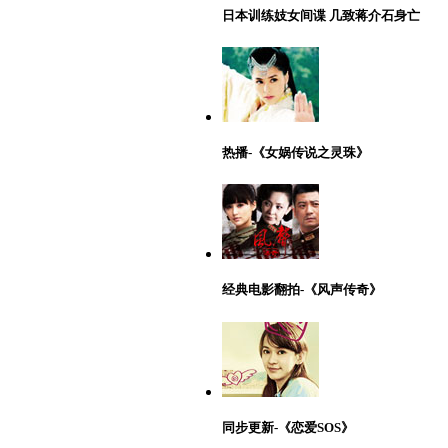
日本训练妓女间谍 几致蒋介石身亡
热播-《女娲传说之灵珠》
经典电影翻拍-《风声传奇》
同步更新-《恋爱SOS》