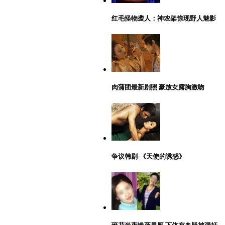
红毛怪物袭人：神农架惊现野人魅影
肉蒲团最新剧照 豪放女露胸激吻
争议韩剧-《天使的诱惑》