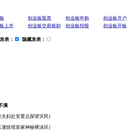
板
创业板股票
创业板申购
创业板开户
板上市
创业板交易规则
创业板招股
创业板开板
发表：
隐藏发表：
不满
皇夫妇赴安置点探望灾民
]
玉溪惊现首家神秘裸泳区
]