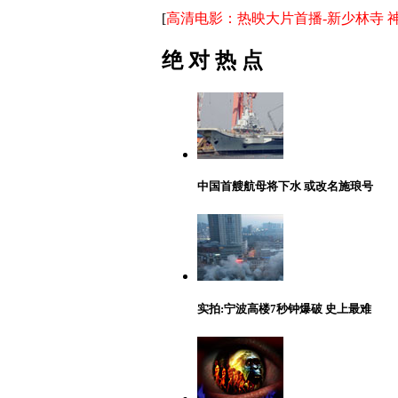
[
高清电影：
热映大片首播-新少林寺
绝 对 热 点
中国首艘航母将下水 或改名施琅号
实拍:宁波高楼7秒钟爆破 史上最难