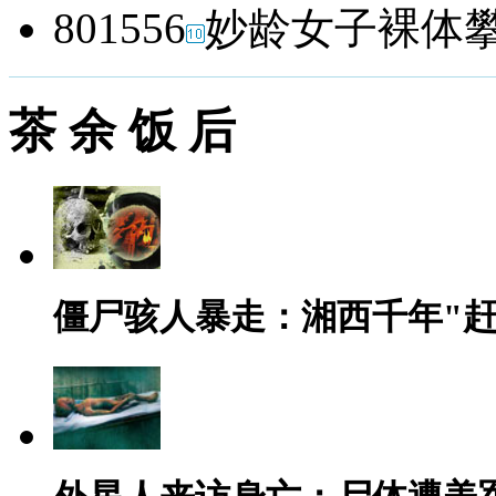
801556
妙龄女子裸体攀
茶 余 饭 后
僵尸骇人暴走：湘西千年"赶