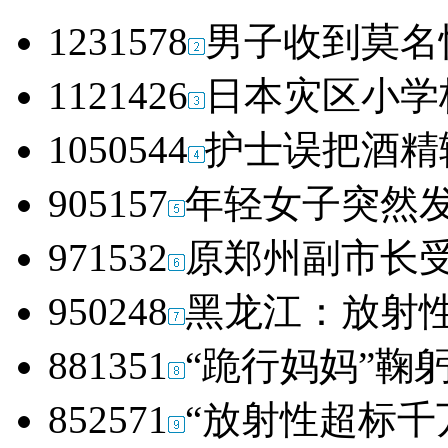
1231578
男子收到莫名
1121426
日本灾区小学
1050544
护士误把酒精
905157
年轻女子突然发
971532
原郑州副市长受
950248
黑龙江：放射性
881351
“跪行妈妈”鞠
852571
“放射性超标千