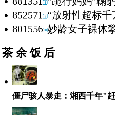
881351
“跪行妈妈”鞠
852571
“放射性超标千
801556
妙龄女子裸体攀
茶 余 饭 后
僵尸骇人暴走：湘西千年"赶