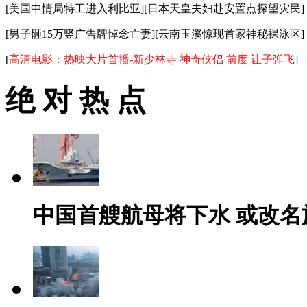
[
美国中情局特工进入利比亚
][
日本天皇夫妇赴安置点探望灾民
]
[
男子砸15万竖广告牌悼念亡妻
][
云南玉溪惊现首家神秘裸泳区
]
[
高清电影：
热映大片首播-新少林寺
神奇侠侣
前度
让子弹飞
]
绝 对 热 点
中国首艘航母将下水 或改名