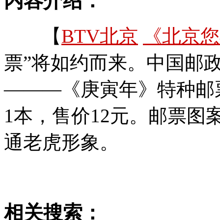
内容介绍：
【
BTV北京
《北京您
票”将如约而来。中国邮
———《庚寅年》特种邮票
1本，售价12元。邮票
通老虎形象。
相关搜索：