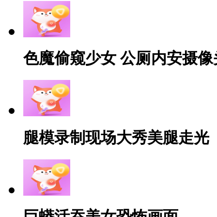
色魔偷窥少女 公厕内安摄像
腿模录制现场大秀美腿走光
巨蟒活吞美女恐怖画面