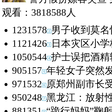
观看：
3818588
人
1231578
男子收到莫名
1121426
日本灾区小学
1050544
护士误把酒精
905157
年轻女子突然发
971532
原郑州副市长受
950248
黑龙江：放射性
881351
“跪行妈妈”鞠