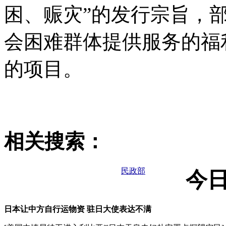
困、赈灾”的发行宗旨，
会困难群体提供服务的福
的项目。
相关搜索：
民政部
今
日本让中方自行运物资 驻日大使表达不满