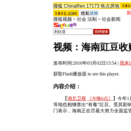
搜狐
ChinaRen
17173
焦点房地
产
搜狗
搜狐视频
>
社会 法制
>
社会新闻
视频：海南豇豆收购
发布时间:2010年03月02日15:54 |
我来
获取Flash播放器
to see this player.
内容介绍：
【
湖北卫视
《今晚6点》
】今年
等地也相继查出“有毒”豇豆。受其影
门表示，海南正在尽最大努力全面监