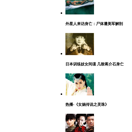
外星人来访身亡：尸体遭美军解剖
日本训练妓女间谍 几致蒋介石身亡
热播-《女娲传说之灵珠》