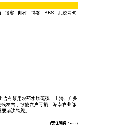
频
-
播客
-
邮件
-
博客
-
BBS
-
我说两句
出含有禁用农药水胺硫磷，上海、广州
毛钱左右，致使农户亏损。海南农业部
豆要坚决销毁。
(责任编辑：nini)