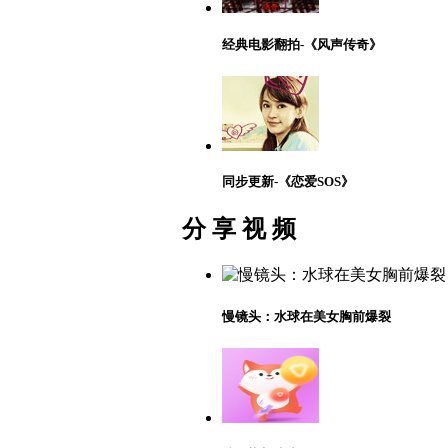
经典电影翻拍-《风声传奇》
同步更新-《恋爱SOS》
分 享 视 频
慢镜头：水球在美女胸前爆裂