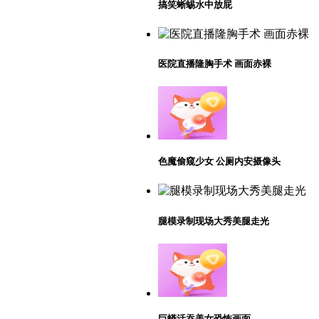
搞笑蜥蜴水中放屁
医院直播隆胸手术 画面赤裸
色魔偷窥少女 公厕内安摄像头
腿模录制现场大秀美腿走光
巨蟒活吞美女恐怖画面