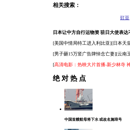
相关搜索：
豇豆
日本让中方自行运物资 驻日大使表达
[
美国中情局特工进入利比亚
][
日本天
[
男子砸15万竖广告牌悼念亡妻
][
云南
[
高清电影：
热映大片首播-新少林寺
绝 对 热 点
中国首艘航母将下水 或改名施琅号