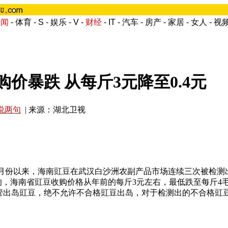
新闻
-
体育
-
S
-
娱乐
-
V
-
财经
-
IT
-
汽车
-
房产
-
家居
-
女人
-
视
价暴跌 从每斤3元降至0.4元
说两句
| 来源：湖北卫视
1月份以来，海南豇豆在武汉白沙洲农副产品市场连续三次被检测
响，海南省豇豆收购价格从年前的每斤3元左右，最低跌至每斤4
管出岛豇豆，绝不允许不合格豇豆出岛，对于检测出的不合格豇