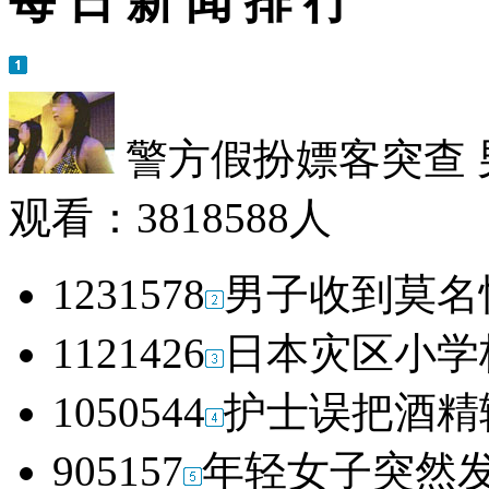
每 日 新 闻 排 行
警方假扮嫖客突查
观看：
3818588
人
1231578
男子收到莫名
1121426
日本灾区小学
1050544
护士误把酒精
905157
年轻女子突然发