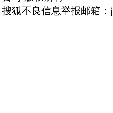
搜狐不良信息举报邮箱：