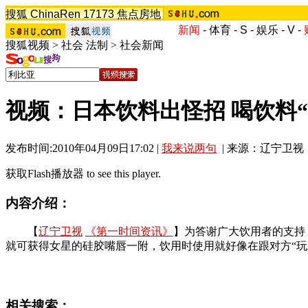
搜狐
ChinaRen
17173
焦点房地
产
搜狗
新闻
-
体育
-
S
-
娱乐
-
V
-
搜狐视频
>
社会 法制
>
社会新闻
视频：日本饮料出怪招 喝饮料“
发布时间:2010年04月09日17:02 |
我来说两句
| 来源：辽宁卫视
获取Flash播放器
to see this player.
内容介绍：
【
辽宁卫视
《第一时间资讯》
】为答谢广大饮用者的支持
就可获得女星的硅胶嘴唇一附，饮用时使用就好像在跟对方“玩
相关搜索：