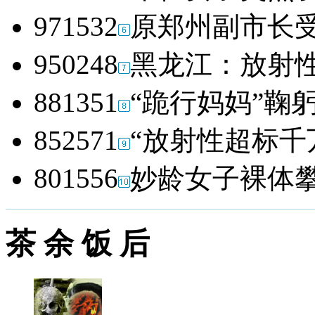
971532
原郑州副市长受
950248
黑龙江：放射性
881351
“跪行妈妈”鞠
852571
“放射性超标千
801556
妙龄女子裸体攀
茶 余 饭 后