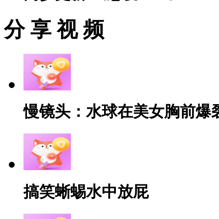
分 享 视 频
慢镜头：水球在美女胸前爆
搞笑蜥蜴水中放屁