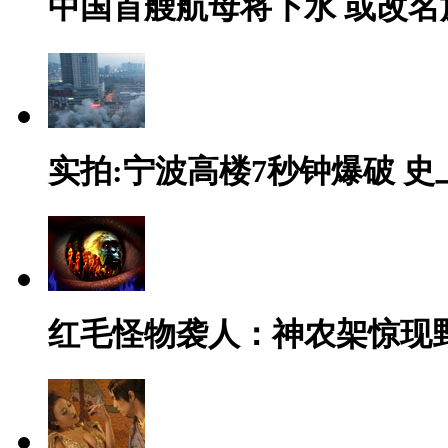
中国首艘航母将下水 或改名
实拍:宁波高楼7秒钟爆破 史
红毛怪物袭人：神农架惊现