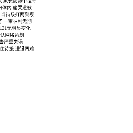
灭 家长废墟中搜寻
体内 痛哭道歉
 当街殴打两警察
万 一审被判无期
131无明显变化
承认网络策划
报告严重失误
住待援 进退两难