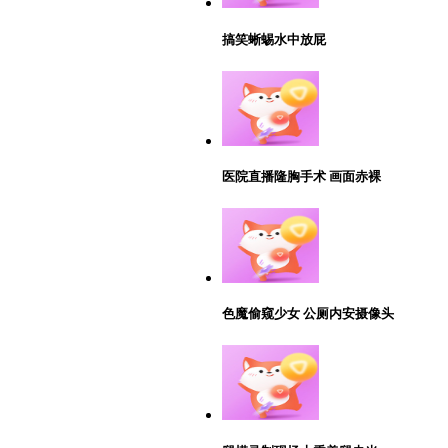
搞笑蜥蜴水中放屁
医院直播隆胸手术 画面赤裸
色魔偷窥少女 公厕内安摄像头