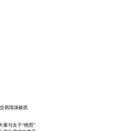
女交易现场被抓
大量与女子“艳照”