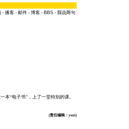
频
-
播客
-
邮件
-
博客
-
BBS
-
我说两句
一本“电子书”，上了一堂特别的课。
(责任编辑：yuzi)