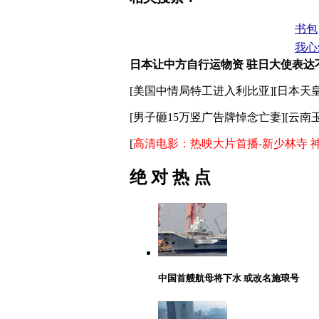
书包
我心
日本让中方自行运物资 驻日大使表达
[
美国中情局特工进入利比亚
][
日本天
[
男子砸15万竖广告牌悼念亡妻
][
云南
[
高清电影：
热映大片首播-新少林寺
绝 对 热 点
中国首艘航母将下水 或改名施琅号