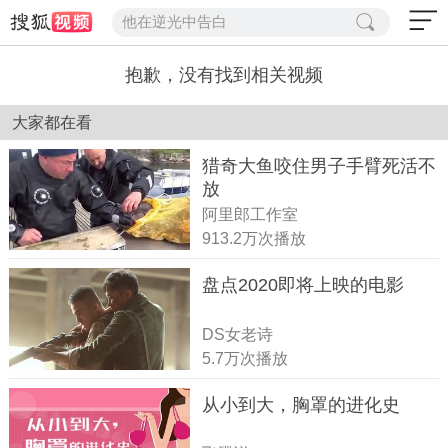
他在逆光中告白
抱歉，没有找到相关视频
大家都在看
猎奇大鱼咬住男子手臂死活不
放
阿里郎工作室
913.2万次播放
盘点2020即将上映的电影
DS女老诗
5.7万次播放
从小到大，胸罩的进化史