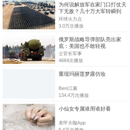
为何说解放军在家门口打仗天
下无敌？几十万大军转瞬到
达！
环球火力点
3.0万次播放
俄罗斯战略导弹部队亮出家
底：美国也不敢轻视
士官长军事
4684次播放
重现玛丽莲梦露仿妆
Beni江酱
134.4万次播放
小仙女专属谁用谁好看
美甲大咖App
5.4万次播放