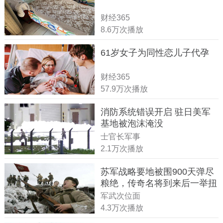
财经365
8.6万次播放
61岁女子为同性恋儿子代孕
财经365
57.9万次播放
消防系统错误开启 驻日美军
基地被泡沫淹没
士官长军事
2.1万次播放
苏军战略要地被围900天弹尽
粮绝，传奇名将到来后一举扭
转战局
军武次位面
4.3万次播放