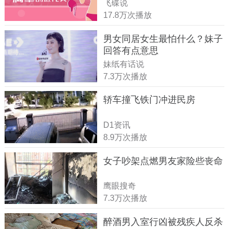
飞碟说
17.8万次播放
男女同居女生最怕什么？妹子
回答有点意思
妹纸有话说
7.3万次播放
轿车撞飞铁门冲进民房
D1资讯
8.9万次播放
女子吵架点燃男友家险些丧命
鹰眼搜奇
7.3万次播放
醉酒男入室行凶被残疾人反杀