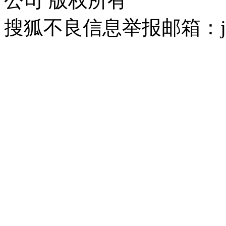
公司
版权所有
搜狐不良信息举报邮箱：