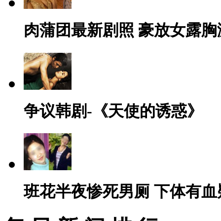
肉蒲团最新剧照 豪放女露胸
争议韩剧-《天使的诱惑》
班花半夜惨死男厕 下体有血