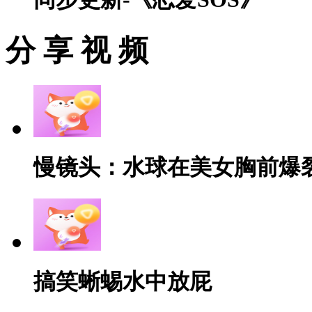
分 享 视 频
慢镜头：水球在美女胸前爆
搞笑蜥蜴水中放屁