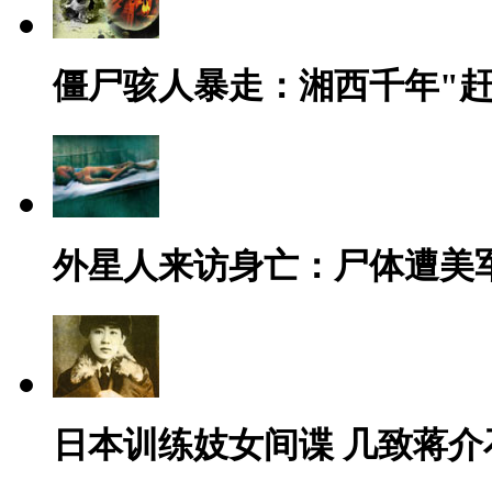
僵尸骇人暴走：湘西千年"赶
外星人来访身亡：尸体遭美
日本训练妓女间谍 几致蒋介