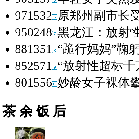
971532
原郑州副市长受
950248
黑龙江：放射性
881351
“跪行妈妈”鞠
852571
“放射性超标千
801556
妙龄女子裸体攀
茶 余 饭 后