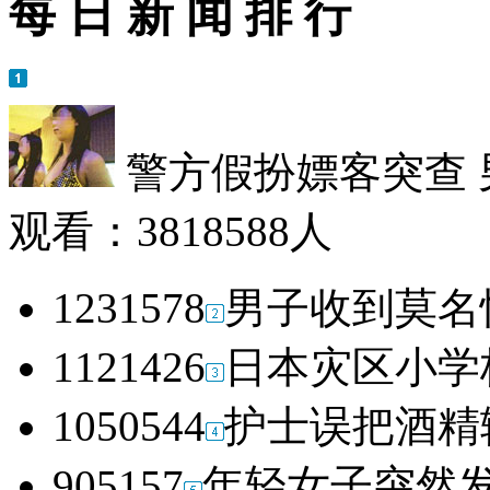
每 日 新 闻 排 行
警方假扮嫖客突查
观看：
3818588
人
1231578
男子收到莫名
1121426
日本灾区小学
1050544
护士误把酒精
905157
年轻女子突然发