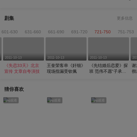
剧集
更多信息
601-630
631-660
661-690
691-720
721-750
751-753
2011-10-13
2011-10-13
2011-10-13
20
《失恋33天》北京
王奎荣客串《奸细》
《先结婚后恋爱》探
谢
宣传 文章自夸演技
现场指漏受钦佩
班 范伟不愿“子承父
彻
业”
猜你喜欢
app观看
app观看
app观看