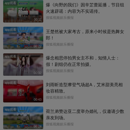
app观看
爆《向野的我们》因辛芷蕾延播，节目组
火速辟谣：内容为不实谣传。
搜狐视频娱乐播报
00:11
app观看
王楚然被大家考古，原来小时候是热舞女
郎！
搜狐视频娱乐播报
00:22
app观看
爆念相思停拍男女主不和，知情人士：
假！剧组仍在正常拍摄。
搜狐视频娱乐播报
00:32
app观看
刘雨昕造型摩登气场超A，艾米甜美亮相
妆容精致。
搜狐视频娱乐播报
00:43
app观看
荷兰弟赞达亚二度举办婚礼，仅邀请少数
亲友到场。
搜狐视频娱乐播报
00:24