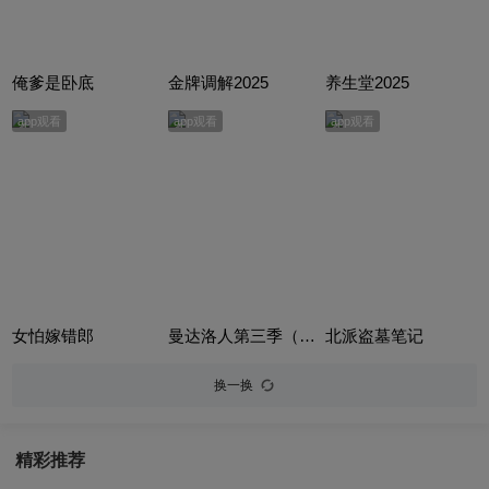
俺爹是卧底
金牌调解2025
养生堂2025
app观看
app观看
app观看
女怕嫁错郎
曼达洛人第三季（The Mandalorian Season 3）
北派盗墓笔记
换一换
精彩推荐