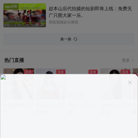
app观看
赵本山后代拍摄的短剧即将上线：免费无
广只图大家一乐。
搜狐视频娱乐播报
00:28
换一换
热门直播
更多
app观看
app观看
app观看
app观看
a
安徽貂蝉前来报
是百灵鸟还是学
滴滴，有点才艺
志玲姐姐温柔哄
野
到！
猪叫啊~
噢~
睡中~
反
意见反馈
|
PC版
|
APP专区