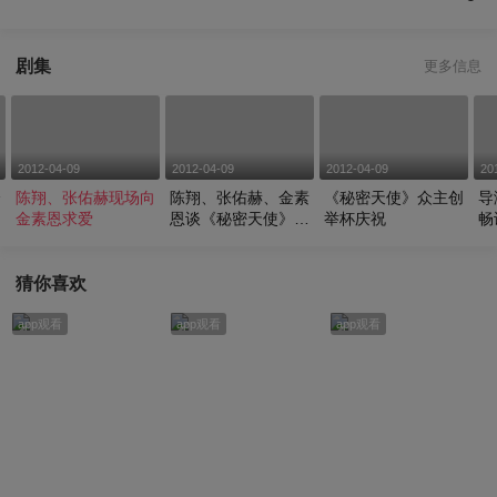
剧集
更多信息
2012-04-09
2012-04-09
2012-04-09
20
会
陈翔、张佑赫现场向
陈翔、张佑赫、金素
《秘密天使》众主创
导
金素恩求爱
恩谈《秘密天使》剧
举杯庆祝
畅
中角色
猜你喜欢
app观看
app观看
app观看