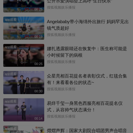
公开示爱演唱会上高呼“生日快乐”
搜狐视频娱乐播报
00:25
app观看
Angelababy带小海绵外出旅行 妈妈罕见出
镜气质超好
搜狐视频娱乐播报
00:19
app观看
娜扎透露眼睛还在恢复中：医生称可能是
小时候留下的病根
搜狐视频娱乐播报
00:25
app观看
众星亮相百花提名者表彰仪式，红毯合集
有！来看看各位的状态~
搜狐视频娱乐播报
00:30
app观看
易烊千玺一身黑色西服亮相百花提名仪
式，从容帅气状态满分！
搜狐视频娱乐播报
00:14
app观看
熠熠声辉：国家大剧院合唱团男声合唱音