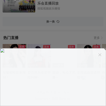
乐会直播回放
搜狐视频娱乐播报
113:56
换一换
热门直播
更多
app观看
app观看
app观看
app观看
a
安徽貂蝉前来报
是百灵鸟还是学
滴滴，有点才艺
志玲姐姐温柔哄
伶
到！
猪叫啊~
噢~
睡中~
意见反馈
|
PC版
|
APP专区
Copyright ©
2026 Sohu Inc.