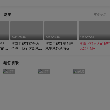
剧集
更多信息
2012-05-28
2012-05-28
2012-07-18
专访
河南卫视独家专访
河南卫视独家探班
王雷《好男人的秘
过的最
余淳：我们这部戏可
戏里戏外感情好
武器》MV
剧
兴类
猜你喜欢
app观看
app观看
app观看