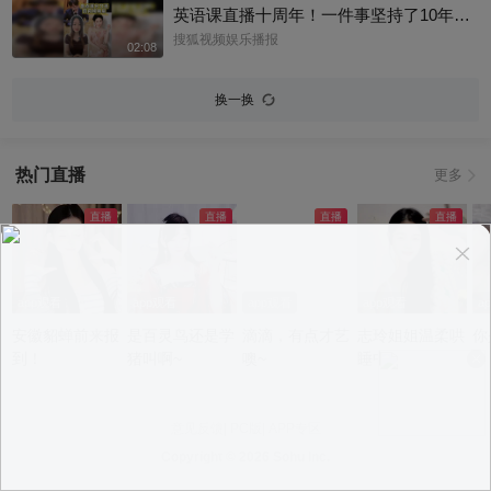
英语课直播十周年！一件事坚持了10年真
的太酷了，大家有没有跟着张老师的课
搜狐视频娱乐播报
02:08
程，看见更广阔的世界呢？细数内娱，其
实也藏着不少口语大神，他们一开口就对
换一换
味儿了，飙英文的片段甚至堪比口语范
本。今天咱们盘点英文输出质感拉满的艺
人，应援张老师的英语课。快跟着播报小
热门直播
更多
编一起来感受下什么叫开口即高级吧！@
张朝阳 @张朝阳的英语课 @麦小麦 @搜
狐先知道 @千里眼小当家 @高速公鹿 @
科学探索小组 @涛姐是女神 @狐圈圈 @
阿畅酷酷的 @小丰本丰 @小申小申 @刘
一杯 @Jen的很AI @一张大脸 @团子摘星
app观看
app观看
app观看
app观看
a
星 @元气小梨 @三三及里 @小纪炖蘑菇
安徽貂蝉前来报
是百灵鸟还是学
滴滴，有点才艺
志玲姐姐温柔哄
你
@吃喝玩乐找阿眉 @周沫Momo @小K财
到！
猪叫啊~
噢~
睡中~
宝书 @断舍离呀 @嘿凤梨like @不咽气的
小超人 @摸鱼兄弟 @直播狐 @小狐 @努
力学习的总结侠
意见反馈
|
PC版
|
APP专区
Copyright ©
2026 Sohu Inc.