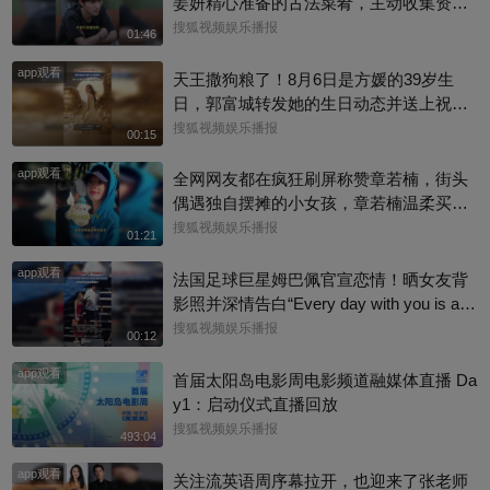
姜妍精心准备的古法菜肴，主动收集资料
做PDF菜单，标注菜品地域背景配图，连
搜狐视频娱乐播报
01:46
同事都可以直接拿来使用。还有谁没刷到
app观看
中餐厅这个暖心片段！#尹浩宇 #姜妍
天王撒狗粮了！8月6日是方媛的39岁生
日，郭富城转发她的生日动态并送上祝
福：“祝老婆生日快乐，身体健康，心想事
搜狐视频娱乐播报
00:15
成。”俩人结婚多年，育有3个女儿，日常
app观看
甜蜜幸福~
全网网友都在疯狂刷屏称赞章若楠，街头
偶遇独自摆摊的小女孩，章若楠温柔买下
全部小羊，全程弯腰平视小朋友，一举一
搜狐视频娱乐播报
01:21
动尽显绝佳人品。最打动人的不是花钱全
app观看
包，是她照顾到小孩的自尊心，平等对
法国足球巨星姆巴佩官宣恋情！晒女友背
待，善意又体面，这种细碎的善意真的很
影照并深情告白“Every day with you is a s
圈粉～@星同事 @搜狐综艺 @明星狐 #章
unny day. 有你在的每一天 都是晴天”，据
搜狐视频娱乐播报
00:12
若楠
悉，女方是西班牙女演员埃斯特·埃克斯波
app观看
西托，出演《名校风暴》，祝福祝福~@搜
首届太阳岛电影周电影频道融媒体直播 Da
狐体育 @搜狐跑步 @小申小申
y1：启动仪式直播回放
搜狐视频娱乐播报
493:04
app观看
关注流英语周序幕拉开，也迎来了张老师