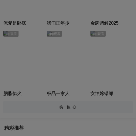
俺爹是卧底
我们正年少
金牌调解2025
app观看
app观看
app观看
胭脂似火
极品一家人
女怕嫁错郎
换一换
精彩推荐