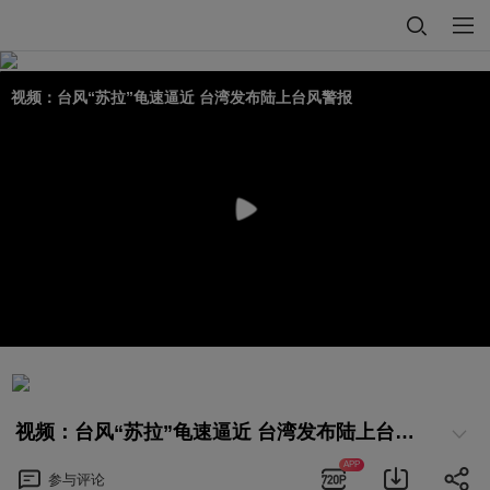
视频：台风“苏拉”龟速逼近 台湾发布陆上台风警报
视频：台风“苏拉”龟速逼近 台湾发布陆上台风警报
APP
参与
评论