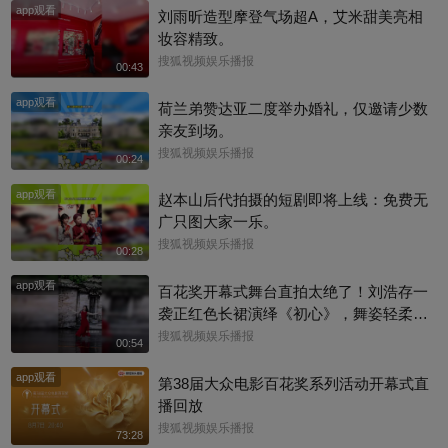
app观看
刘雨昕造型摩登气场超A，艾米甜美亮相
妆容精致。
搜狐视频娱乐播报
00:43
app观看
荷兰弟赞达亚二度举办婚礼，仅邀请少数
亲友到场。
搜狐视频娱乐播报
00:24
app观看
赵本山后代拍摄的短剧即将上线：免费无
广只图大家一乐。
搜狐视频娱乐播报
00:28
app观看
百花奖开幕式舞台直拍太绝了！刘浩存一
袭正红色长裙演绎《初心》，舞姿轻柔舒
缓，气质干净又大方，整个人闪闪发光，
搜狐视频娱乐播报
00:54
直接被仙气满满的存子美晕啦#百花奖 #刘
app观看
浩存
第38届大众电影百花奖系列活动开幕式直
播回放
搜狐视频娱乐播报
73:28