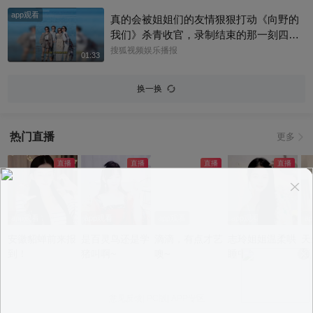
app观看
真的会被姐姐们的友情狠狠打动《向野的
我们》杀青收官，录制结束的那一刻四个
姐姐全都哭了，抱在一起满是不舍。十五
搜狐视频娱乐播报
01:33
天新疆旷野自驾，一路相伴同苦同乐，这
份情谊并没有随着节目结束画上句号。大
换一换
家已经提前约定好了，往后还要一起奔赴
下一场属于她们的旅行，期待姐姐们的私
下赴约！#辛芷蕾 #李宇春
热门直播
更多
app观看
app观看
app观看
app观看
a
安徽貂蝉前来报
是百灵鸟还是学
滴滴，有点才艺
志玲姐姐温柔哄
天
到！
猪叫啊~
噢~
睡中~
短
不
意见反馈
|
PC版
|
APP专区