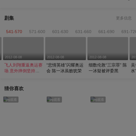
剧集
更多信息
541-570
571-600
601-630
631-660
661-690
691-72
2012-08-08
2012-08-08
2012-08-08
20
飞人刘翔重返奥运赛
“悲情英雄”闪耀奥运
细数伦敦“三宗罪” 陈
吴
场 意外摔倒坚持完
会 陈一冰虽败犹荣
一冰疑被评委黑
水
成比赛
间
猜你喜欢
app观看
app观看
app观看