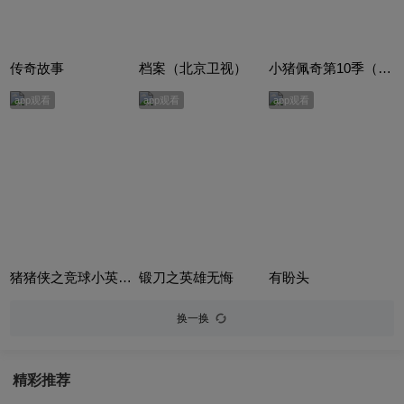
传奇故事
档案（北京卫视）
小猪佩奇第10季（Peppa Pig Season 10）（中文版） 有声音频
app观看
app观看
app观看
猪猪侠之竞球小英雄合集
锻刀之英雄无悔
有盼头
换一换
精彩推荐