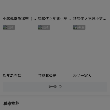
小猪佩奇第10季（Peppa Pig Season 10）（中文版） 有声音频
猪猪侠之竞速小英雄合集
猪猪侠之竞球小英雄合集
app观看
app观看
app观看
欢笑老弄堂
寻找北极光
极品一家人
换一换
精彩推荐