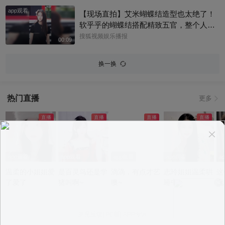
直接拉满#田曦薇 #天才女友
app观看
【现场直拍】艾米蝴蝶结造型也太绝了！
软乎乎的蝴蝶结搭配精致五官，整个人灵
气满满难怪大家都说艾米是大花幼年体，
搜狐视频娱乐播报
00:09
天生自带镜头氛围感～#艾米
换一换
热门直播
更多
app观看
app观看
app观看
app观看
a
温柔的小姐姐爱
是百灵鸟还是学
滴滴，有点才艺
志玲姐姐温柔哄
这
了爱了
猪叫啊~
噢~
睡中~
况
意见反馈
|
PC版
|
APP专区