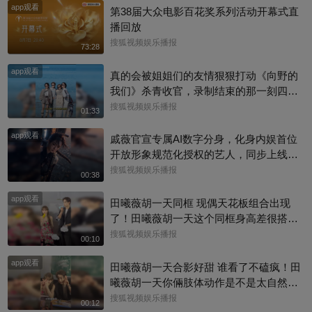
app观看
第38届大众电影百花奖系列活动开幕式直
播回放
搜狐视频娱乐播报
73:28
app观看
真的会被姐姐们的友情狠狠打动《向野的
我们》杀青收官，录制结束的那一刻四个
姐姐全都哭了，抱在一起满是不舍。十五
搜狐视频娱乐播报
01:33
天新疆旷野自驾，一路相伴同苦同乐，这
app观看
份情谊并没有随着节目结束画上句号。大
戚薇官宣专属AI数字分身，化身内娱首位
家已经提前约定好了，往后还要一起奔赴
开放形象规范化授权的艺人，同步上线其
下一场属于她们的旅行，期待姐姐们的私
主演的末世AI漫剧！区别于复刻真人，戚
搜狐视频娱乐播报
00:38
下赴约！#辛芷蕾 #李宇春
薇亲自调校AI角色神态、原声配音把控细
app观看
节。面对AI盗脸乱象，她跳出被动维权的
田曦薇胡一天同框 现偶天花板组合出现
固有模式，主动划定合规使用边界，既开
了！田曦薇胡一天这个同框身高差很搭
拓数字内容新赛道，也为艺人肖像版权防
呀，一高一低温柔适配，光是同框就已经
搜狐视频娱乐播报
00:10
护探索出新思路#戚薇 #漫剧
磕到了#田曦薇 #天才女友
app观看
田曦薇胡一天合影好甜 谁看了不磕疯！田
曦薇胡一天你倆肢体动作是不是太自然
了，下意识的互动松弛又好嗑，现偶CP感
搜狐视频娱乐播报
00:12