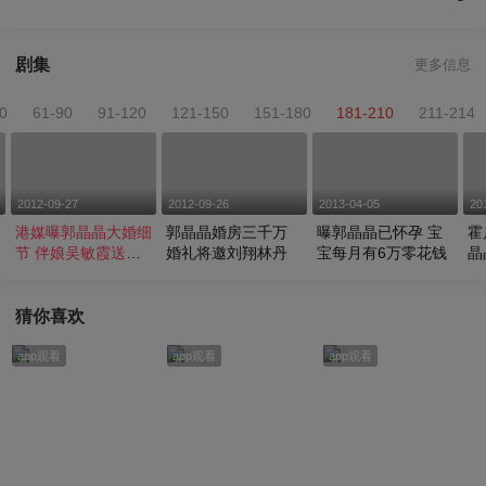
剧集
更多信息
0
61-90
91-120
121-150
151-180
181-210
211-214
2012-09-27
2012-09-26
2013-04-05
20
晶
港媒曝郭晶晶大婚细
郭晶晶婚房三千万
曝郭晶晶已怀孕 宝
霍
节 伴娘吴敏霞送祝
婚礼将邀刘翔林丹
宝每月有6万零花钱
晶
福
豁
猜你喜欢
app观看
app观看
app观看