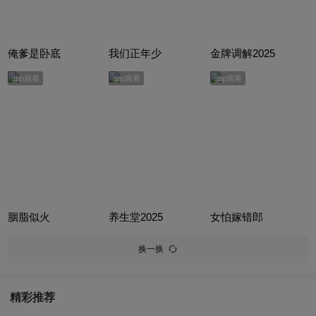
俺爹是卧底
我们正年少
金牌调解2025
app观看
app观看
app观看
胭脂似火
养生堂2025
女怕嫁错郎
换一换
精彩推荐