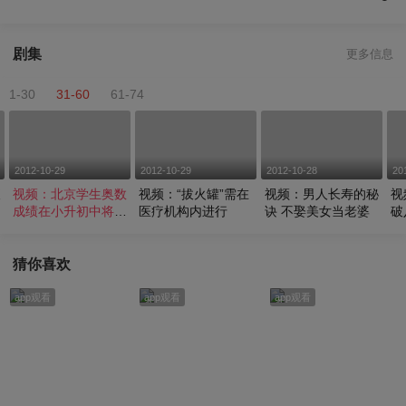
剧集
更多信息
1-30
31-60
61-74
2012-10-29
2012-10-29
2012-10-28
20
便
视频：北京学生奥数
视频：“拔火罐”需在
视频：男人长寿的秘
视
物
成绩在小升初中将彻
医疗机构内进行
诀 不娶美女当老婆
破
底无效
行
猜你喜欢
app观看
app观看
app观看