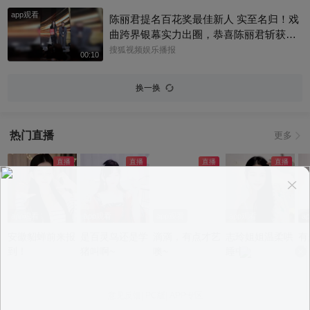
成长与力量。#百花奖 #易烊千玺
app观看
陈丽君提名百花奖最佳新人 实至名归！戏
曲跨界银幕实力出圈，恭喜陈丽君斩获百
花奖最佳新人提名～#陈丽君 #百花奖
搜狐视频娱乐播报
00:10
换一换
热门直播
更多
app观看
app观看
app观看
app观看
a
安徽貂蝉前来报
是百灵鸟还是学
滴滴，有点才艺
志玲姐姐温柔哄
有
到！
猪叫啊~
噢~
睡中~
意见反馈
|
PC版
|
APP专区