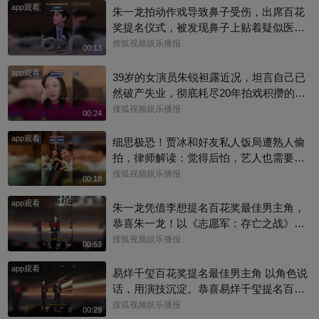
app观看
朱一龙拍动作戏导致鼻子受伤，出席百花
奖提名仪式，被发现鼻子上贴着疑似医用
胶带，对此，朱一龙影迷会公开与工作室
搜狐视频娱乐播报
00:13
聊天记录，表示其已妥善治疗，目前恢复
app观看
状况良好。希望龙哥早日恢复，片场多多
39岁的女演员朱锐袒露近况，坦言自己已
注意安全啊~
然破产失业，彻底耗尽20年拍戏积攒的全
部积蓄，日常生计只能依靠年迈母亲接
搜狐视频娱乐播报
00:24
济。镜头前的她情绪低落、眼眶泛红，向
app观看
母亲索要2000元生活费度日。
细思极恐！贾冰和好友私人饭局遭熟人偷
拍，律师解读：觉得后怕，艺人也需要私
人空间
搜狐视频娱乐播报
00:18
app观看
朱一龙凭借李想提名百花奖最佳男主角，
恭喜朱一龙！以《志愿军：存亡之战》李
想一角入围百花奖最佳男主，把志愿军战
搜狐视频娱乐播报
00:53
士的家国大义与细腻柔情演绎得淋漓尽
app观看
致，实力收获认可#百花奖 #朱一龙
易烊千玺百花奖提名最佳男主角 以角色说
话，用演技沉淀。恭喜易烊千玺提名百花
奖最佳男主角，每一次荧幕演绎都看得见
搜狐视频娱乐播报
00:29