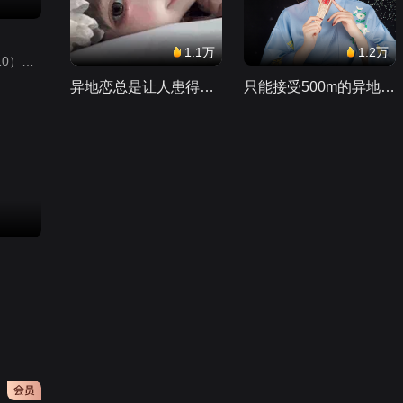
1.1万
1.2万
小猪佩奇第10季（Peppa Pig Season 10）（中文版） 有声音频
异地恋总是让人患得患失。。。
只能接受500m的异地恋，电动车没电了......