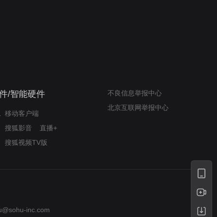
我的表兄维尼
律师文尼法庭无知遭监禁
件/智能硬件
不良信息举报中心
北京互联网举报中心
移动客户端
搜狐影音
直播+
搜狐视频TV版
u@sohu-inc.com