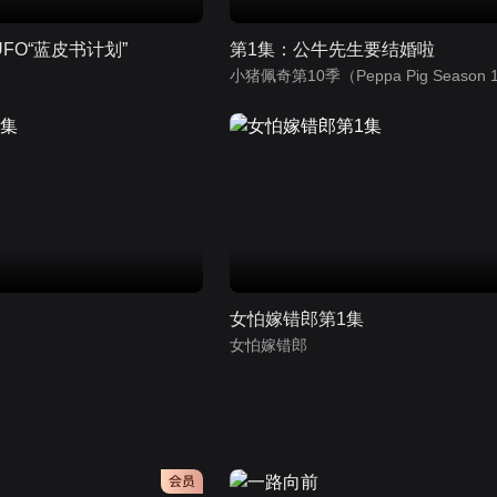
FO“蓝皮书计划”
第1集：公牛先生要结婚啦
）
集
女怕嫁错郎第1集
女怕嫁错郎
会员