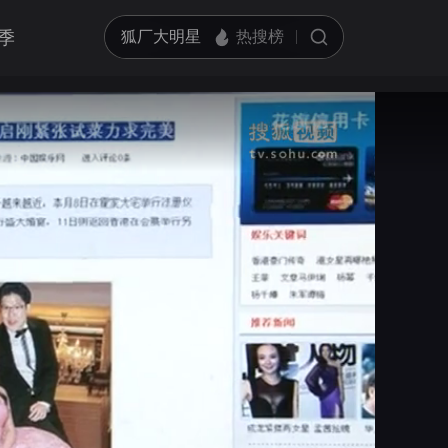
季
亮度
标准
饱和度
100
循环播放
对比度
100
跳过片头片尾