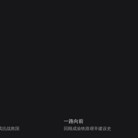
一路向前
戎抗战救国
回顾成渝铁路艰辛建设史