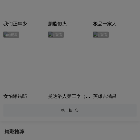
我们正年少
胭脂似火
极品一家人
app观看
app观看
app观看
女怕嫁错郎
曼达洛人第三季（The Mandalorian Season 3）
英雄吉鸿昌
换一换
精彩推荐