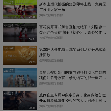
app观看
赵本山后代拍摄的短剧即将上线：免费无
广只图大家一乐。
搜狐视频娱乐播报
00:28
app观看
百花奖开幕式舞台直拍太绝了！刘浩存一
袭正红色长裙演绎《初心》，舞姿轻柔舒
缓，气质干净又大方，整个人闪闪发光，
搜狐视频娱乐播报
00:54
直接被仙气满满的存子美晕啦#百花奖 #刘
app观看
浩存
第38届大众电影百花奖系列活动开幕式直
播回放
搜狐视频娱乐播报
73:28
app观看
真的会被姐姐们的友情狠狠打动《向野的
我们》杀青收官，录制结束的那一刻四个
姐姐全都哭了，抱在一起满是不舍。十五
搜狐视频娱乐播报
01:33
天新疆旷野自驾，一路相伴同苦同乐，这
app观看
份情谊并没有随着节目结束画上句号。大
戚薇官宣专属AI数字分身，化身内娱首位
家已经提前约定好了，往后还要一起奔赴
开放形象规范化授权的艺人，同步上线其
下一场属于她们的旅行，期待姐姐们的私
主演的末世AI漫剧！区别于复刻真人，戚
搜狐视频娱乐播报
00:38
下赴约！#辛芷蕾 #李宇春