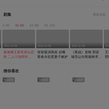
剧集
更多信息
1-30
31-60
61-90
91-115
2012-11-06
2012-11-06
2012-11-06
20
在
秦海璐王新军承认恋
张智霖演萌叔 自曝
《寒战》首映 郭富
王
情 二人计划明年结
青春永驻惹妻子嫉妒
城否认向熊黛林求婚
照
婚
传闻
猜你喜欢
app观看
app观看
app观看