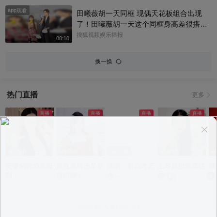
薇亲自调校AI角色神态、原声配音把控细
app观看
节。面对AI盗脸乱象，她跳出被动维权的
田曦薇胡一天同框 现偶天花板组合出现
固有模式，主动划定合规使用边界，既开
了！田曦薇胡一天这个同框身高差很搭
拓数字内容新赛道，也为艺人肖像版权防
呀，一高一低温柔适配，光是同框就已经
搜狐视频娱乐播报
00:10
护探索出新思路#戚薇 #漫剧
磕到了#田曦薇 #天才女友
换一换
热门直播
更多
app观看
app观看
app观看
app观看
a
安徽貂蝉前来报
是百灵鸟还是学
滴滴，有点才艺
志玲姐姐温柔哄
辣
到！
猪叫啊~
噢~
睡中~
线
意见反馈
|
PC版
|
APP专区