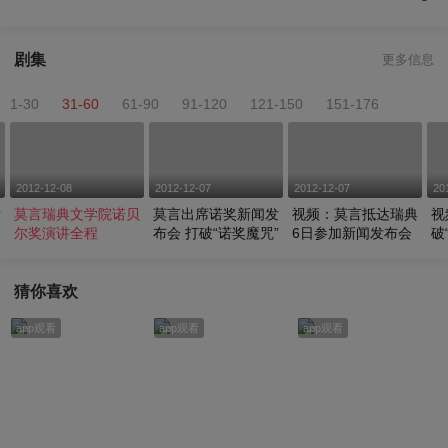
剧集
更多信息
1-30
31-60
61-90
91-120
121-150
151-176
2012-12-08
2012-12-07
2012-12-07
20
发
莫言瑞典文学院诺贝
莫言出席诺奖新闻发
视频：莫言抵达瑞典
视
尔奖演讲全程
布会 打破“诺奖魔咒”
6日参加新闻发布会
破
猜你喜欢
app观看
app观看
app观看