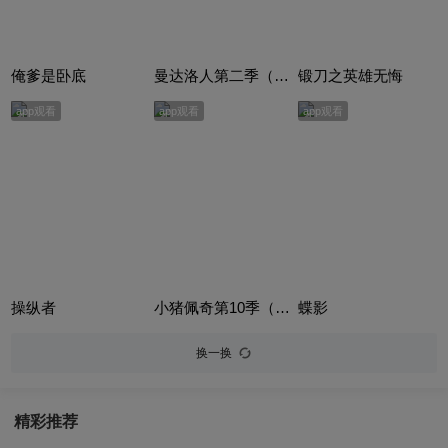
俺爹是卧底
曼达洛人第二季（The Mandalorian Season 2）
锻刀之英雄无悔
app观看
app观看
app观看
操纵者
小猪佩奇第10季（Peppa Pig Season 10）（中文版）
蝶影
换一换
精彩推荐