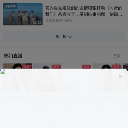
app观看
真的会被姐姐们的友情狠狠打动《向野的
我们》杀青收官，录制结束的那一刻四个
姐姐全都哭了，抱在一起满是不舍。十五
搜狐视频娱乐播报
01:33
天新疆旷野自驾，一路相伴同苦同乐，这
份情谊并没有随着节目结束画上句号。大
换一换
家已经提前约定好了，往后还要一起奔赴
下一场属于她们的旅行，期待姐姐们的私
下赴约！#辛芷蕾 #李宇春
热门直播
更多
app观看
app观看
app观看
app观看
a
安徽貂蝉前来报
是百灵鸟还是学
滴滴，有点才艺
志玲姐姐温柔哄
你
到！
猪叫啊~
噢~
睡中~
意见反馈
|
PC版
|
APP专区