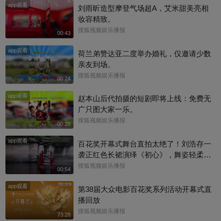
app观看
刘雨昕造型摩登气场超A，艾米甜美亮相
妆容精致。
搜狐视频娱乐播报
00:43
app观看
荷兰弟赞达亚二度举办婚礼，仅邀请少数
亲友到场。
搜狐视频娱乐播报
00:24
app观看
赵本山后代拍摄的短剧即将上线：免费无
广只图大家一乐。
搜狐视频娱乐播报
00:28
app观看
百花奖开幕式舞台直拍太绝了！刘浩存一
袭正红色长裙演绎《初心》，舞姿轻柔舒
缓，气质干净又大方，整个人闪闪发光，
搜狐视频娱乐播报
00:54
直接被仙气满满的存子美晕啦#百花奖 #刘
app观看
浩存
第38届大众电影百花奖系列活动开幕式直
播回放
搜狐视频娱乐播报
73:28