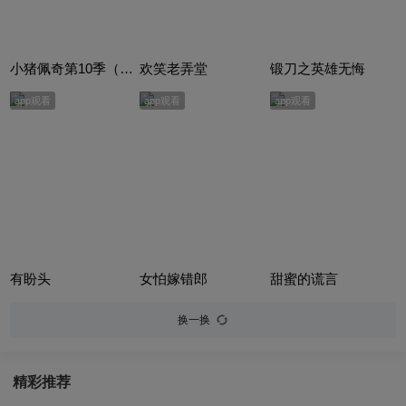
小猪佩奇第10季（Peppa Pig Season 10）（中文版） 有声音频
欢笑老弄堂
锻刀之英雄无悔
app观看
app观看
app观看
有盼头
女怕嫁错郎
甜蜜的谎言
换一换
精彩推荐