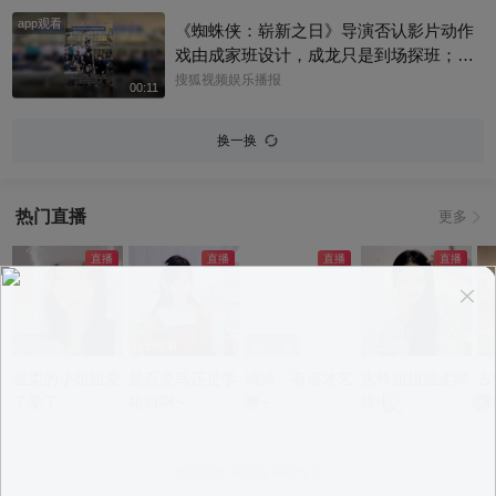
肤操，还透露了近况，一起来看看现场还
app观看
有哪些趣事吧#宋茜
《蜘蛛侠：崭新之日》导演否认影片动作
戏由成家班设计，成龙只是到场探班；本
片武指张鹏师从成家班的布拉德·艾伦，成
搜狐视频娱乐播报
00:11
龙也曾认证他是成家班第七代成员！
换一换
热门直播
更多
app观看
app观看
app观看
app观看
a
温柔的小姐姐爱
是百灵鸟还是学
滴滴，有点才艺
志玲姐姐温柔哄
古
了爱了
猪叫啊~
噢~
睡中~
沫
意见反馈
|
PC版
|
APP专区