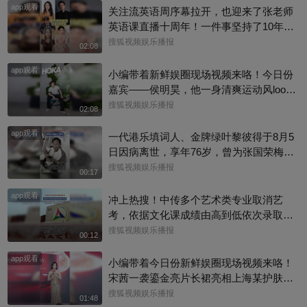
app观看
关注流英语周序幕拉开，也迎来了张老师
英语课直播十周年！一件事坚持了10年真
的太酷了，大家有没有跟着张老师的课
搜狐视频娱乐播报
02:08
程，看见更广阔的世界呢？细数内娱，其
app观看
实也藏着不少口语大神，他们一开口就对
小编带着新鲜娱圈现场视频来咯！今日份
味儿了，飙英文的片段甚至堪比口语范
嘉宾——侯明昊，他一身清爽运动风look
本。今天咱们盘点英文输出质感拉满的艺
现身上海新天地，活力满满，活动上，小
搜狐视频娱乐播报
02:08
人，应援张老师的英语课。快跟着播报小
侯直言喜爱晨跑野营，更多内容来看完整
编一起来感受下什么叫开口即高级吧！@
app观看
版视频吧！
一代港乐填词人、金牌绿叶黎彼得于8月5
张朝阳 @张朝阳的英语课 @麦小麦 @搜
日因病离世，享年76岁，曾为张国荣梅艳
狐先知道 @千里眼小当家 @高速公鹿 @
芳歌曲填词，也曾参演《逃学威龙》《鹿
搜狐视频娱乐播报
00:17
科学探索小组 @涛姐是女神 @狐圈圈 @
鼎记》《唐伯虎点秋香》等作品。从幕后
阿畅酷酷的 @小丰本丰 @小申小申 @刘
app观看
填词到幕前演戏，他把自己活成了香港流
冲上热搜！中传多个艺术类专业取消艺
一杯 @Jen的很AI @一张大脸 @团子摘星
行文化的一个符号。一路走好！
考，依据文化课成绩由高到低依次录取，
星 @元气小梨 @三三及里 @小纪炖蘑菇
校方工作人员回复称：并不是取消艺考，
搜狐视频娱乐播报
00:12
@吃喝玩乐找阿眉 @周沫Momo @小K财
只是调整了一些专业的录取方式
宝书 @断舍离呀 @嘿凤梨like @不咽气的
app观看
小编带着今日份新鲜娱圈现场视频来咯！
小超人 @摸鱼兄弟 @直播狐 @小狐 @努
宋茜一袭鎏金亮片长裙亮相上海某护肤品
力学习的总结侠
牌举办的新品发布会，活动上，她教学护
搜狐视频娱乐播报
01:48