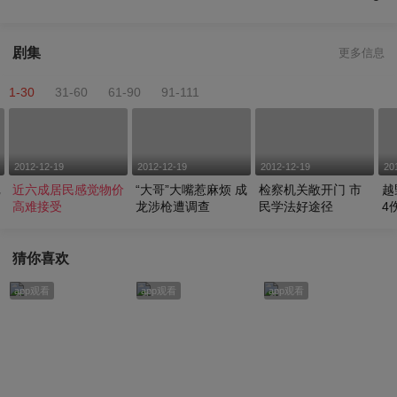
剧集
更多信息
1-30
31-60
61-90
91-111
2012-12-19
2012-12-19
2012-12-19
20
记
近六成居民感觉物价
“大哥”大嘴惹麻烦 成
检察机关敞开门 市
越
高难接受
龙涉枪遭调查
民学法好途径
4
猜你喜欢
app观看
app观看
app观看