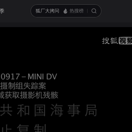
季
亮度
标准
循环播放
饱和度
100
跳过片头片尾
对比度
100
画面色彩调整