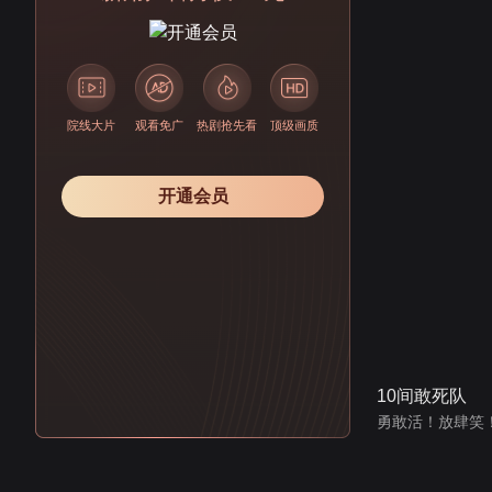
院线大片
观看免广
热剧抢先看
顶级画质
开通会员
10间敢死队
勇敢活！放肆笑