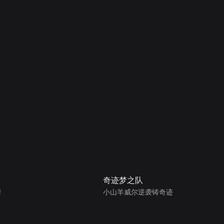
奇迹梦之队
！
小山羊威尔逆袭铸奇迹