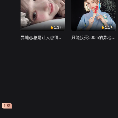
1.3万
1.1万
异地恋总是让人患得患失。。。
只能接受500m的异地恋，电动车没电了......
会员